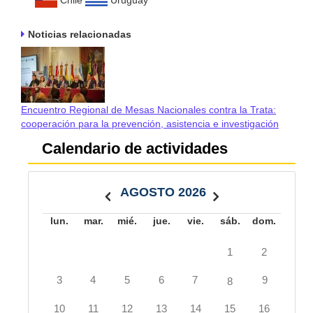
Noticias relacionadas
Encuentro Regional de Mesas Nacionales contra la Trata:
cooperación para la prevención, asistencia e investigación
Calendario de actividades
AGOSTO 2026
lun.
mar.
mié.
jue.
vie.
sáb.
dom.
1
2
3
4
5
6
7
9
8
10
11
12
13
14
15
16