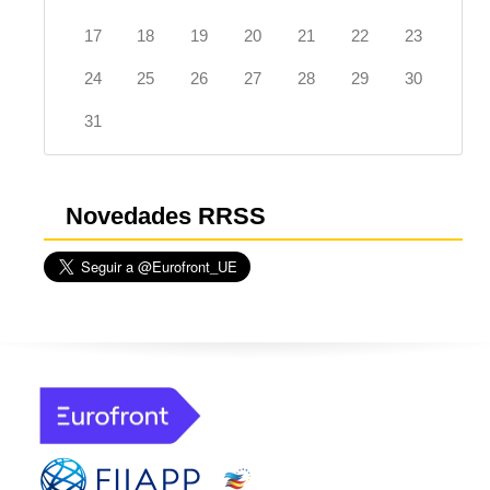
17
18
19
20
21
22
23
24
25
26
27
28
29
30
31
Novedades RRSS