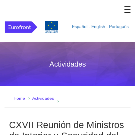
Español
-
English
-
Português
Actividades
Home
Actividades
CXVII Reunión de Ministros