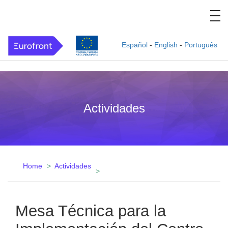
Español
-
English
-
Português
Actividades
Home
Actividades
Mesa Técnica para la