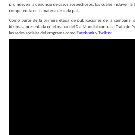
promueven la denuncia de casos sospechosos, los cuales incluyen la lí
competencia en la materia de cada país.
Como parte de la primera etapa de publicaciones de la campaña, se 
idiomas, presentada en el marco del Día Mundial contra la Trata de P
las redes sociales del Programa como
Facebook
y
Twitter
.