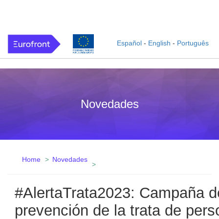
Español
-
English
-
Português
Novedades
Home
Novedades
#AlertaTrata2023: Campaña de
prevención de la trata de per